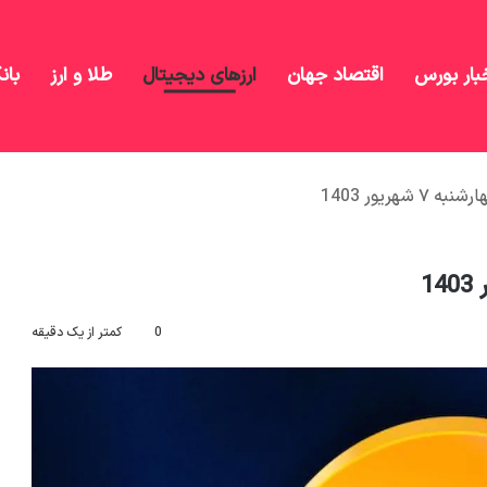
بار بورس
اقتصاد جهان
ارزهای دیجیتال
طلا و ارز
بان
هریور 1403
0
کمتر از یک دقیقه