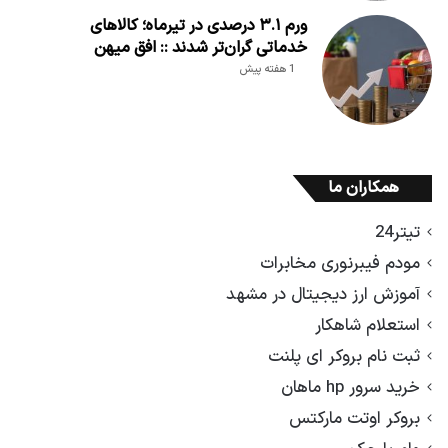
ورم ۳.۱ درصدی در تیرماه؛ کالاهای
خدماتی گران‌تر شدند :: افق میهن
1 هفته پیش
همکاران ما
تیتر24
مودم فیبرنوری مخابرات
آموزش ارز دیجیتال در مشهد
استعلام شاهکار
ثبت نام بروکر ای پلنت
خرید سرور hp ماهان
بروکر اوتت مارکتس