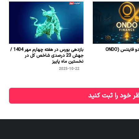
معرفی کامل اوندو فایننس (ONDO
بازدهی بورس در هفته چهارم مهر 1404 /
جهش 23 درصدی شاخص کل در
نخستین ماه پاییز
2025-10-22
ر خود را ثبت کنید