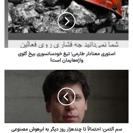
استوری معنادار طارمی؛ تیغ خودسانسوری بیخ گلوی
واژه‌هایمان است!
سم آلتمن: احتمالاً تا چندهزار روز دیگر به ابرهوش مصنوعی