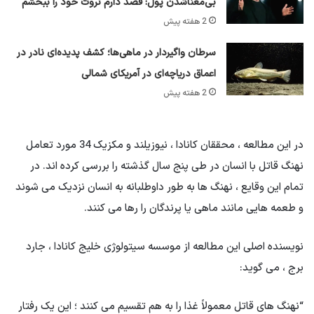
بی‌معناشدن پول: قصد دارم ثروت خود را ببخشم
2 هفته پیش
سرطان واگیردار در ماهی‌ها؛ کشف پدیده‌ای نادر در
اعماق دریاچه‌ای در آمریکای شمالی
2 هفته پیش
در این مطالعه ، محققان کانادا ، نیوزیلند و مکزیک 34 مورد تعامل
نهنگ قاتل با انسان در طی پنج سال گذشته را بررسی کرده اند. در
تمام این وقایع ، نهنگ ها به طور داوطلبانه به انسان نزدیک می شوند
و طعمه هایی مانند ماهی یا پرندگان را رها می کنند.
نویسنده اصلی این مطالعه از موسسه سیتولوژی خلیج کانادا ، جارد
برج ، می گوید:
“نهنگ های قاتل معمولاً غذا را به هم تقسیم می کنند ؛ این یک رفتار