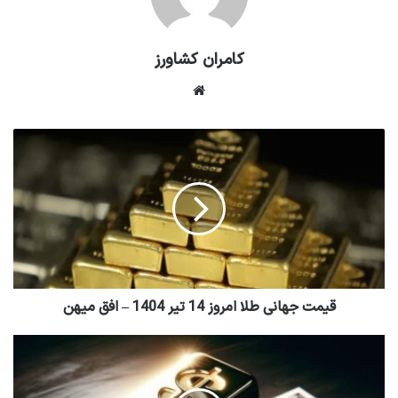
کامران کشاورز
وبسایت
قیمت جهانی طلا امروز 14 تیر 1404 – افق میهن