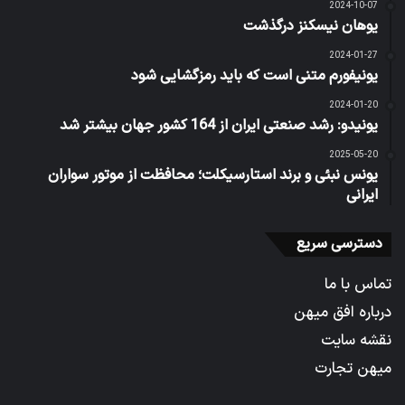
2024-10-07
یوهان نیسکنز درگذشت
2024-01-27
یونیفورم متنی است که باید رمزگشایی شود
2024-01-20
یونیدو: رشد صنعتی ایران از 164 کشور جهان بیشتر شد
2025-05-20
یونس نبئی و برند استارسیکلت؛ محافظت از موتور سواران
ایرانی
دسترسی سریع
تماس با ما
درباره افق میهن
نقشه سایت
میهن تجارت