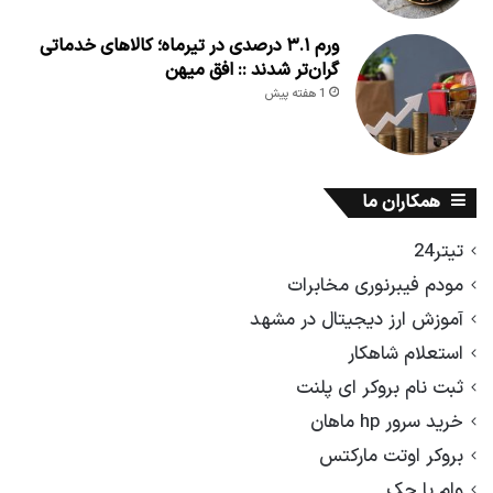
ورم ۳.۱ درصدی در تیرماه؛ کالاهای خدماتی
گران‌تر شدند :: افق میهن
1 هفته پیش
همکاران ما
تیتر24
مودم فیبرنوری مخابرات
آموزش ارز دیجیتال در مشهد
استعلام شاهکار
ثبت نام بروکر ای پلنت
خرید سرور hp ماهان
بروکر اوتت مارکتس
وام با چک