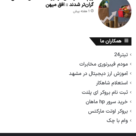
گران‌تر شدند :: افق میهن
1 هفته پیش
همکاران ما
تیتر24
مودم فیبرنوری مخابرات
آموزش ارز دیجیتال در مشهد
استعلام شاهکار
ثبت نام بروکر ای پلنت
خرید سرور hp ماهان
بروکر اوتت مارکتس
وام با چک