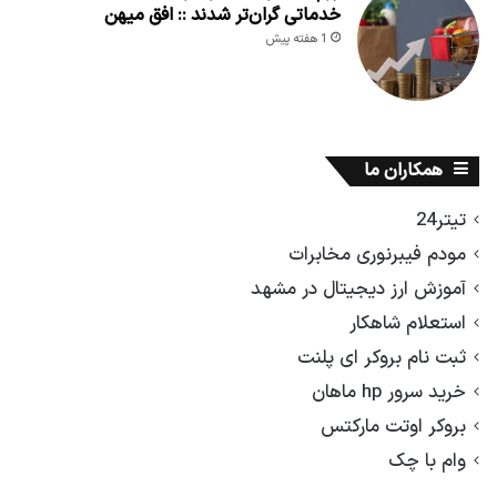
خدماتی گران‌تر شدند :: افق میهن
1 هفته پیش
همکاران ما
تیتر24
مودم فیبرنوری مخابرات
آموزش ارز دیجیتال در مشهد
استعلام شاهکار
ثبت نام بروکر ای پلنت
خرید سرور hp ماهان
بروکر اوتت مارکتس
وام با چک