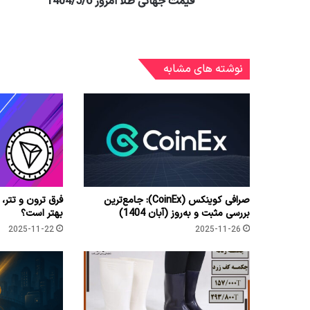
قیمت جهانی طلا امروز 1404/5/6
نوشته های مشابه
صرافی کوینکس (CoinEx): جامع‌ترین
فرق ترون و تتر، 
بررسی مثبت و به‌روز (آبان 1404)
بهتر است؟
2025-11-22
2025-11-26