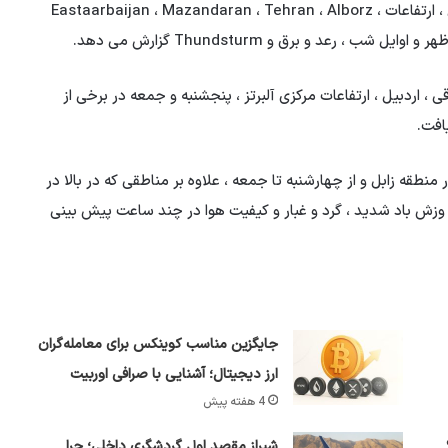
سازمان هواشناسی امروز (دوشنبه) در برخی از مناطق اردبیل ، ارتفاعات Eastaarbaijan ، Mazandaran ، Tehran ، Alborz ،
 ، اردبیل ، ارتفاعات مرکزی آلبرتز ، پنجشنبه و جمعه در برخی از
افت.
منطقه زابل و از چهارشنبه تا جمعه ، علاوه بر مناطقی که در بالا در
ز ، جنوب غربی و استان ها در دامنه های جنوبی Alborz ، وزش باد شدید ، گرد و غبار و کیفیت هوا در چند ساعت پیش بینی
جایگزین مناسب کوینکس برای معامله‌گران
ارز دیجیتال؛ آشنایی با صرافی اوربیت
4 هفته پیش
شیراز مقصد اول گردشگری داخلی؛ چرا