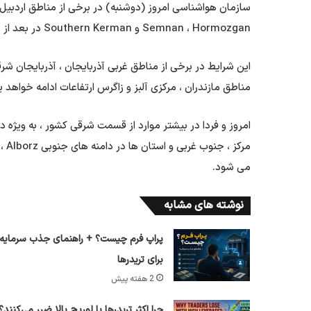
Semnan ، Hormozgan و Southern Kerman در بعد از ظهر و اوایل شب ، رعد و برق و Thundsturm گزارش می دهد.
این شرایط در برخی از مناطق غربی آذربایجان ، آذربایجان شرقی
مناطق مازندران ، مرکزی آلبز و زاگرس ارتفاعات ادامه خواهد ی
امروز و فردا در بیشتر موارد از قسمت شرقی کشور ، به ویژه در 
مرک
می شود.
نوشته های مشابه
پراپ فرم چیست؟ + راهنمای جذب سرمایه
برای تریدرها
2 هفته پیش
چرا اکثر تریدرها با لوریج بالا ضرر می‌کنند؟