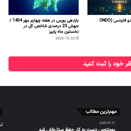
معرفی کامل اوندو فایننس (ONDO
بازدهی بورس در هفته چهارم مهر 1404 /
جهش 23 درصدی شاخص کل در
نخستین ماه پاییز
2025-10-22
ر خود را ثبت کنید
مهم‌ترین مطالب
2025-07-11
تم
یوونتوس دست به کار حفظ ستاره‌اش شد