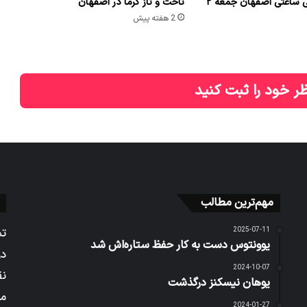
فردا + هواشناسی ساعتی اصفهان جمعه ۲
تاخت و تاز گرما در اصفهان
2 هفته پیش
ر خود را ثبت کنید
مهم‌ترین مطالب
2025-07-11
تم
یوونتوس دست به کار حفظ ستاره‌اش شد
در
2024-10-07
نق
یوهان نیسکنز درگذشت
می
2024-01-27