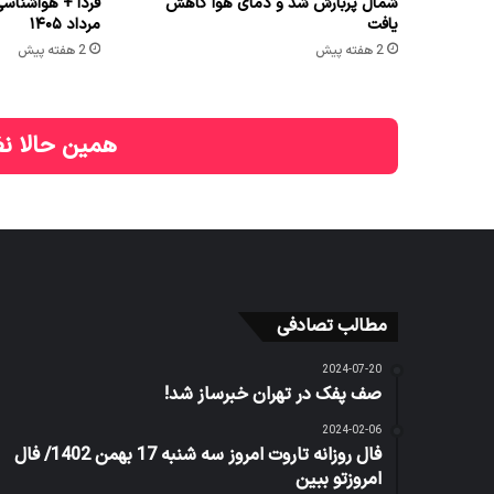
شمال پربارش شد و دمای هوا کاهش
یافت
مرداد ۱۴۰۵
2 هفته پیش
2 هفته پیش
همین حالا نظ
مطالب تصادفی
2024-07-20
صف پفک در تهران خبرساز شد!
2024-02-06
فال روزانه تاروت امروز سه شنبه 17 بهمن 1402/ فال
امروزتو ببین