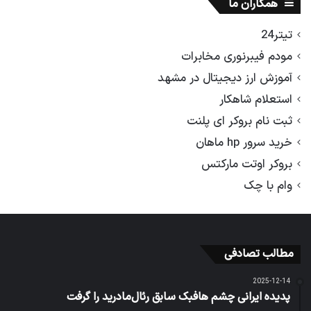
همکاران ما
تیتر24
مودم فیبرنوری مخابرات
آموزش ارز دیجیتال در مشهد
استعلام شاهکار
ثبت نام بروکر ای پلنت
خرید سرور hp ماهان
بروکر اوتت مارکتس
وام با چک
مطالب تصادفی
2025-12-14
پدیده ایرانی چشم هافبک سابق رئال‌مادرید را گرفت