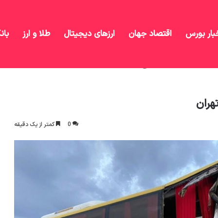
بار بورس
اقتصاد جهان
ارزهای دیجیتال
طلا و ارز
بان
زنجیره‌ای در آزادراه کرج – تهران
هران
0
کمتر از یک دقیقه