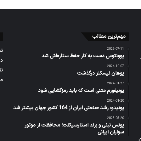
مهم‌ترین مطالب
2025-07-11
تم
ر
یوونتوس دست به کار حفظ ستاره‌اش شد
در
2024-10-07
نق
یوهان نیسکنز درگذشت
می
2024-01-27
یونیفورم متنی است که باید رمزگشایی شود
2024-01-20
یونیدو: رشد صنعتی ایران از 164 کشور جهان بیشتر شد
2025-05-20
یونس نبئی و برند استارسیکلت؛ محافظت از موتور
سواران ایرانی
ن