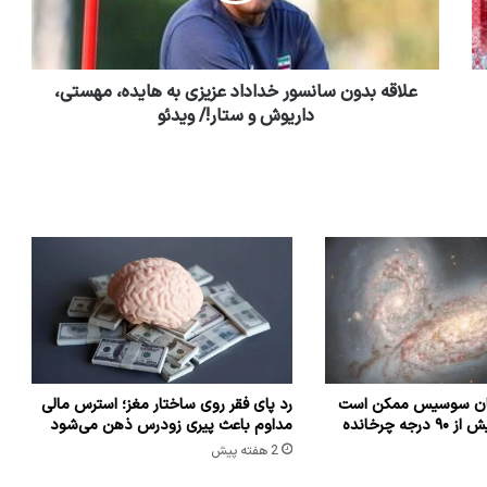
علاقه بدون سانسور خداداد عزیزی به هایده، مهستی،
داریوش و ستار!/ ویدئو
شان سوسیس ممکن است
رد پای فقر روی ساختار مغز؛ استرس مالی
که راه شیری را بیش از ۹۰ درجه چرخانده
مداوم باعث پیری زودرس ذهن می‌شود
2 هفته پیش