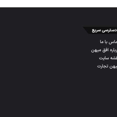
دسترسی سریع
اس با ما
باره افق میهن
شه سایت
هن تجارت