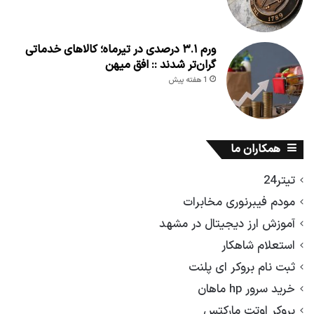
ورم ۳.۱ درصدی در تیرماه؛ کالاهای خدماتی
گران‌تر شدند :: افق میهن
1 هفته پیش
همکاران ما
تیتر24
مودم فیبرنوری مخابرات
آموزش ارز دیجیتال در مشهد
استعلام شاهکار
ثبت نام بروکر ای پلنت
خرید سرور hp ماهان
بروکر اوتت مارکتس