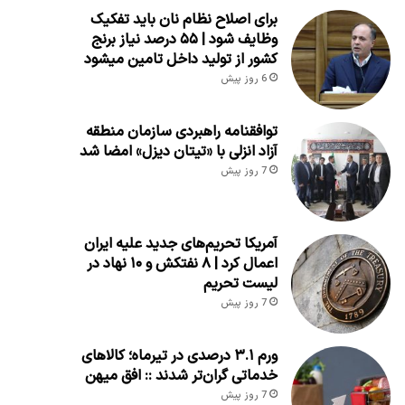
برای اصلاح نظام نان باید تفکیک
وظایف شود | ۵۵ درصد نیاز برنج
کشور از تولید داخل تامین میشود
6 روز پیش
توافقنامه راهبردی سازمان منطقه
آزاد انزلی با «تیتان دیزل» امضا شد
7 روز پیش
آمریکا تحریم‌های جدید علیه ایران
اعمال کرد | ۸ نفتکش و ۱۰ نهاد در
لیست تحریم
7 روز پیش
ورم ۳.۱ درصدی در تیرماه؛ کالاهای
خدماتی گران‌تر شدند :: افق میهن
7 روز پیش