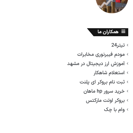
همکاران ما
تیتر24
مودم فیبرنوری مخابرات
آموزش ارز دیجیتال در مشهد
استعلام شاهکار
ثبت نام بروکر ای پلنت
خرید سرور hp ماهان
بروکر اوتت مارکتس
وام با چک