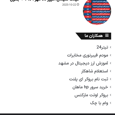
2025-10-22
همکاران ما
تیتر24
مودم فیبرنوری مخابرات
آموزش ارز دیجیتال در مشهد
استعلام شاهکار
ثبت نام بروکر ای پلنت
خرید سرور hp ماهان
بروکر اوتت مارکتس
وام با چک