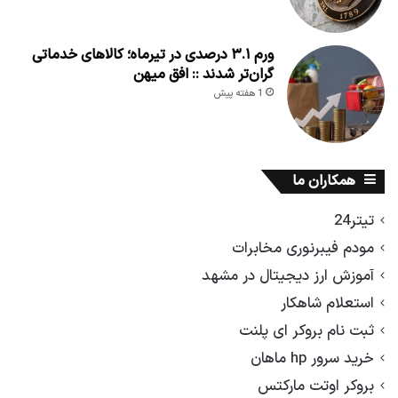
ورم ۳.۱ درصدی در تیرماه؛ کالاهای خدماتی
گران‌تر شدند :: افق میهن
1 هفته پیش
همکاران ما
تیتر24
مودم فیبرنوری مخابرات
آموزش ارز دیجیتال در مشهد
استعلام شاهکار
ثبت نام بروکر ای پلنت
خرید سرور hp ماهان
بروکر اوتت مارکتس