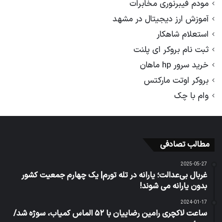
مودم فیبرنوری مخابرات
آموزش ارز دیجیتال در مشهد
استعلام شاهکار
ثبت نام بروکر ای پلنت
خرید سرور hp ماهان
بروکر اوتت مارکتس
وام با چک
مطالب تصادفی
2025-05-27
غربال بی‌عدالت؛ یارانه در تله تورم| یک چهارم جمعیت کشور
بدون یارانه می شوند!
2024-01-17
ساعت لاکچری رامین رضاییان با ۵۲ الماس کمیاب، سوژه شد/