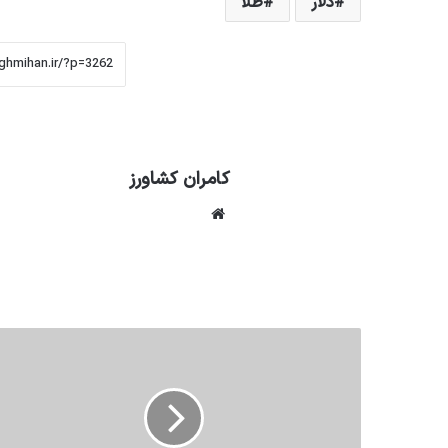
دلار
طلا
کامران کشاورز
وبسایت