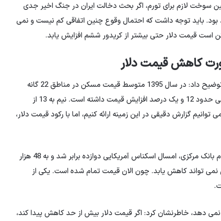
‌های تقاضای و تامین سوخت لازم برای تورم، اگر بحث دخالت ایران در جنگ اخیر جدی
بود. باید توجه داشت که احتمال وقوع چنین اتفاقی کم نیست و نمی
کن است قیمت دلار حتی بیشتر از کریدور ششم افزایش یابد.
رت کاهش قیمت دلار
این کارشناس اقتصادی درباره عدم امکان کاهش قیمت دلار توضیح داد: در سال 1395 متوسط ​​قیمت مسکن در مناطق 22 گانه
تهران پنج میلیون و 700 هزار تومان بوده و با قیمت های فعلی حدود 12 و یک درصد افزایش قیمت داشته است. نیم به 13 از
 توانیم گزارش دقیقی در این زمینه ارائه کنیم، اما با رکود قیمت دلار،
وی افزود: در سال 1395 دلار چهار هزار تومان بود و طبق اعلام بانک مرکزی، امسال اسکناس آمریکایی دوازده برابر شد و به 48 هزار
نمی تواند کاهش یابد. چون الان قیمت تمام شده است. یکی از
.
 نمی دهد، خاطرنشان کرد: اگر قیمت دلار بیش از حد کاهش پیدا کند،