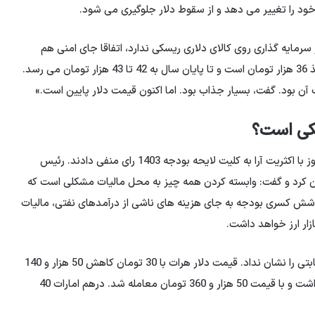
 را تغییر می دهد و از سقوط دلار جلوگیری می شود.
سرمایه گذاری روی کالای دلاری ریسکی ندارد، اتفاقا جای امنی هم
هست. پارسال که دلار ۲۵ هزار تومان بود ارزش دلار روی کاغذ 36 هزار تومان است و تا پایان سال به 42 تا 43 هزار تومان می رسد.
ن بود. گفت، بسیار جذاب بود. اما اکنون قیمت دلار پایین است.»
تکی است؟
لازم به ذکر است نمایندگان شورای اسلامی در جلسه علنی امروز با اکثریت آرا به کلیت لایحه بودجه 1403 رای منفی دادند. رئیس
ن کرد و گفت: وابسته کردن همه چیز به محل مالیات مشکلی است که
پوشش کسری بودجه به جای هزینه های ناشی از درآمدهای نفتی، مالیات
زار ارز خواهد داشت.
لازم به ذکر است امروز قیمت دلار در بازارهای همسایه روند ثابتی را نشان نداد. قیمت دلار هرات با 30 تومان کاهش 50 هزار و 140
تومان معامله شد. دلار سلیمانیه 10 تومان نوسان محدود داشت و با قیمت 50 هزار و 360 تومان معامله شد. درهم امارات 40