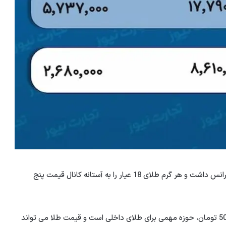
روند صعودی قیمت در بازار طلا بین 10 تا 200 هزار تومان تلرانس داشت و هر گرم طلای 18 عیار را به آستانه کانال قیمت پنج
تحلیلگران اقتصادی بر این باورند که محدوده 4900 تا 5000000 تومان، حوزه مهمی برای طلای داخلی است و قیمت طلا می تواند