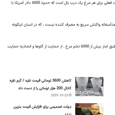
محمد مورادی ، مدیر عامل اتحادیه طیور وطن ، گفت: “قیمت فعلی برای هر مرغ یک درب بال است که حدود 6000 دلار آمریکا با
متأسفانه واکنش سریع به مصرف کننده نیست ، که در انسان اینگونه
مورادی در مورد وضعیت خرید تخم مرغ اخیر اظهار داشت: طبق آمار بیش از 6000 تخم مرغ ، از حمایت از گاوها و اتحادیه حمایت
کاهش 3600 تومانی قیمت نقره / گرم نقره
کانال 200 هزار تومانی را از دست داد
2025-10-22
دولت تصمیمی برای افزایش قیمت بنزین
ندارد