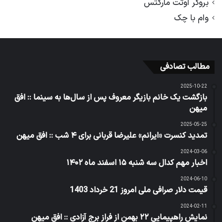
بروکر اوتت مارکتس
وام با چک
مطالب تصادفی
2025-10-22
بازگشت یک خانم بازیگر معروف پس از سال‌ها به سینما :: افق
میهن
2025-05-25
تمدید کنسرت «ایرانم» علیرضا قربانی برای ۴ شب :: افق میهن
2024-03-06
اخبار مهم کدال سه شنبه ۱۵ اسفند ماه ۱۴۰۲
2024-06-10
قیمت دلار صرافی ملی امروز 21 خرداد 1403
2024-02-11
نمایش راهپیمایی ۲۲ بهمن از فراز برج آزادی :: افق میهن