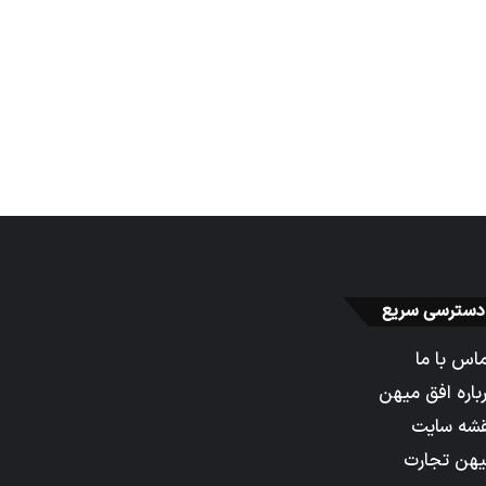
دسترسی سریع
اس با ما
باره افق میهن
شه سایت
هن تجارت