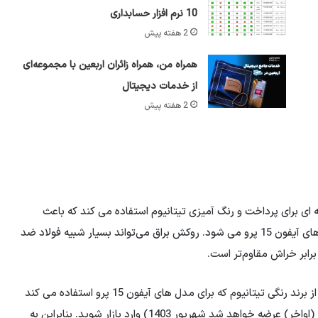
10 نرم افزار حسابداری
2 هفته پیش
همراه من، همراه زائران اربعین با مجموعه‌ای
از خدمات دیجیتال
2 هفته پیش
ه ای برای پرداخت و رنگ آمیزی تیتانیوم استفاده می کند که باعث
ایجاد روکش صیقلی تری نسبت به پوشش آلومینیومی مدل های آیفون 15 پرو می شود. روکش براق می‌تواند بسیار شبیه فولاد ضد
برابر خراش مقاوم‌تر است.
هنوز نام رسمی این رنگ ها را نمی دانیم، اما ممکن است اپل از برند رنگی تیتانیوم که برای مدل های آیفون 15 پرو استفاده می کند
استفاده کند. نسل بعدی آیفون 16 احتمالا در اواسط سپتامبر (اواخر) عرضه خواهد شد شهریور 1403) وارد بازار شوید. بنابراین به