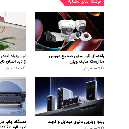
نوشته های مشابه
راهنمای افق میهن صحیح دوربین
این پهپاد آنقدر 
مداربسته هایک ویژن
از دید انسان نا
2 هفته پیش
2 هفته پیش
زیتو؛ ویترین دنیای موبایل و گجت
دستگاه چاپ بنر 
اکوسالونت؟ کدا
2 هفته پیش