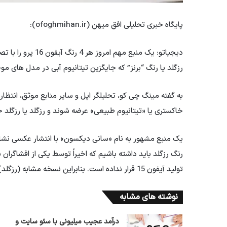
پایگاه خبری تحلیلی افق میهن (ofoghmihan.ir):
دیجیاتو: یک منبع 
رزگلد یا رنگ “برنز” که جایگزین تیتانیوم آبی در مدل های موجود آیفون 15
خاکستری یا «تیتانیوم طبیعی» عرضه شوند و رزگلد یا رزگلد ج
یک منبع مشهور به نام «سانی دیکسون» با انتشار عکسی نش
رنگ رزگلد باید داشته باشیم که اخیراً توسط یکی از افشاگران
تولید آیفون 15 قرار نداده است. بنابراین نسخه مشابه (رزگلد) می تواند فروش خوبی داشته باشد.
نوشته های مشابه
درآمد عجیب میلیونی با سئو سایت و