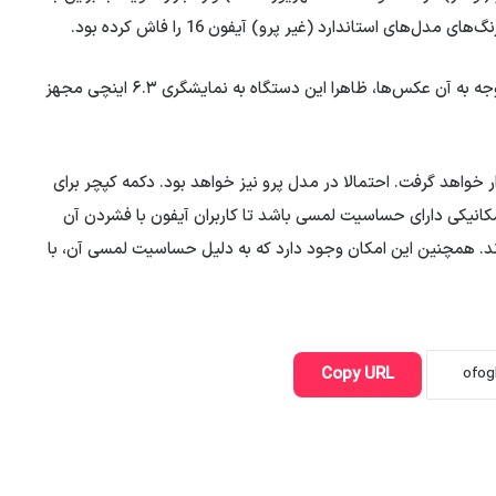
ای استاندارد (غیر پرو) آیفون 16 را فاش کرده بود.
خرداد 1403 عکس از آیفون 16 پرو نیز به بیرون درز کرد. با توجه به آن عکس‌ها، ظاهرا این دستگاه به نمایشگری ۶.۳ اینچی مجهز
Capture که قبلا شایعه شده بود در سری آیفون 16 قرار خواهد گرفت. احتمالا در مدل پرو نیز خواهد بود. دکمه کپچر برای
کانیکی دارای حساسیت لمسی باشد تا کاربران آیفون با فشردن آن
ند. همچنین این امکان وجود دارد که به دلیل حساسیت لمسی آن، با
Copy URL