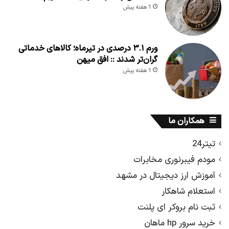
1 هفته پیش
ورم ۳.۱ درصدی در تیرماه؛ کالاهای خدماتی
گران‌تر شدند :: افق میهن
1 هفته پیش
همکاران ما
تیتر24
مودم فیبرنوری مخابرات
آموزش ارز دیجیتال در مشهد
استعلام شاهکار
ثبت نام بروکر ای پلنت
خرید سرور hp ماهان