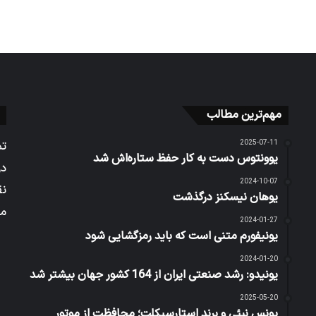
مهم‌ترین مطالب
2025-07-11
تم
یوونتوس دست به کار حفظ ستاره‌اش شد
در
2024-10-07
نق
یوهان نیسکنز درگذشت
می
2024-01-27
یونیفورم متنی است که باید رمزگشایی شود
2024-01-20
یونیدو: رشد صنعتی ایران از 164 کشور جهان بیشتر شد
2025-05-20
یونس نبئی و برند استارسیکلت؛ محافظت از موتور