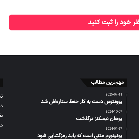
ر خود را ثبت کنید
مهم‌ترین مطالب
2025-07-11
تم
یوونتوس دست به کار حفظ ستاره‌اش شد
در
2024-10-07
نق
یوهان نیسکنز درگذشت
می
2024-01-27
یونیفورم متنی است که باید رمزگشایی شود