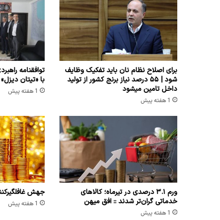
برای اصلاح نظام نان باید تفکیک وظایف
توافقنامه راهبرد
شود | ۵۵ درصد نیاز برنج کشور از تولید
با «تیتان دیزل»
داخل تامین میشود
1 هفته پیش
1 هفته پیش
ورم ۳.۱ درصدی در تیرماه؛ کالاهای
جهش غافلگیرکننده ق
خدماتی گران‌تر شدند :: افق میهن
1 هفته پیش
1 هفته پیش