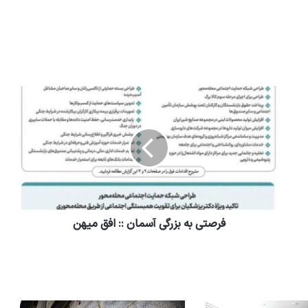
فرصتی به بزرگی آسمان :: افق میهن