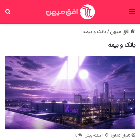
منو
جس
افق میهن
/
بانک و بیمه
بانک و بیمه
کامران کشاورز
1 هفته پیش
0