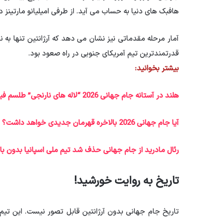
هافبک های دنیا به حساب می آید. از طرفی امیلیانو مارتینز د
قدرتمندترین تیم آمریکای جنوبی در راه صعود بود.
بیشتر بخوانید:
هلند در آستانه جام جهانی 2026 “لاله های نارنجی” طلسم فینال را خواهد شکست؟ | امید با اشک
آیا جام جهانی 2026 بالاخره قهرمان جدیدی خواهد داشت؟
رئال مادرید از جام جهانی حذف شد تیم ملی اسپانیا بدون باز
تاریخ به روایت خورشید!