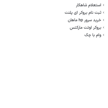
استعلام شاهکار
ثبت نام بروکر ای پلنت
خرید سرور hp ماهان
بروکر اوتت مارکتس
وام با چک