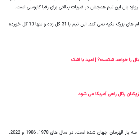
روازه بان این تیم همچنان در ضربات پنالتی برای رقبا کابوسی است.
آمار مرحله مقدماتی نیز نشان می دهد که آرژانتین تنها به نام های بزرگ تکیه نمی کند. این تیم با 31 گل زده و تنها 10 گل خورده
یکنان رئال راهی آمریکا می شود
تاریخ جام جهانی بدون آرژانتین قابل تصور نیست. این تیم سه بار قهرمان جهان شده است. در سال های 1978، 1986 و 2022.