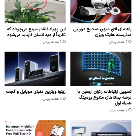
راهنمای افق میهن صحیح دوربین
این پهپاد آنقدر سریع می‌چرخد که
مداربسته هایک ویژن
تقریباً از دید انسان ناپدید می‌شود
2 هفته پیش
2 هفته پیش
تسهیل ارتباطات زائران اربعین با
زیتو؛ ویترین دنیای موبایل و گجت
عرضه بسته‌های متنوع رومینگ
2 هفته پیش
همراه اول
2 هفته پیش