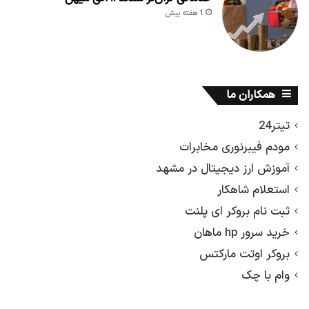
1 هفته پیش
همکاران ما
تیتر24
مودم فیبرنوری مخابرات
آموزش ارز دیجیتال در مشهد
استعلام شاهکار
ثبت نام بروکر ای پلنت
خرید سرور hp ماهان
بروکر اوتت مارکتس
وام با چک