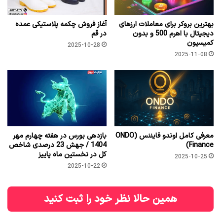
بهترین بروکر برای معاملات ارزهای
آغاز فروش چکمه پلاستیکی عمده
دیجیتال با اهرم 500 و بدون
در قم
کمیسیون
2025-10-28
2025-11-08
معرفی کامل اوندو فایننس (ONDO
بازدهی بورس در هفته چهارم مهر
Finance)
1404 / جهش 23 درصدی شاخص
کل در نخستین ماه پاییز
2025-10-25
2025-10-22
همین حالا نظر خود را ثبت کنید