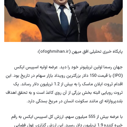
پایگاه خبری تحلیلی افق میهن (ofoghmihan.ir):
جهان رسما اولین تریلیونر خود را دید. عرضه اولیه اسپیس ایکس
(IPO) با قیمت 150 دلار بزرگترین رویداد بازار سهام در تاریخ بود. این
اقدام ثروت ایلان ماسک را به بیش از 1.2 تریلیون دلار رساند. یک
ثروت رویایی البته بخش بزرگی از آن روی کاغذ است و به تحقق اهداف
بلندپروازانه ای مانند سکونت انسان در مریخ بستگی دارد.
با عرضه بیش از 555 میلیون سهم، ارزش کل اسپیس ایکس به رقم
خیره کننده 1.9 تریلیون دلار رسید. این ارزش گذاری، غول فضایی