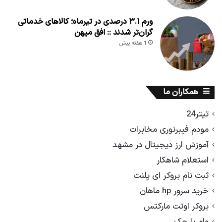
ورم ۳.۱ درصدی در تیرماه؛ کالاهای خدماتی
گران‌تر شدند :: افق میهن
1 هفته پیش
همکاران ما
تیتر24
مودم فیبرنوری مخابرات
آموزش ارز دیجیتال در مشهد
استعلام شاهکار
ثبت نام بروکر ای پلنت
خرید سرور hp ماهان
بروکر اوتت مارکتس
وام با چک