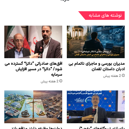
نوشته های مشابه
مدیران بورسی و ماجرای ناتمام بی
افق‌های صادراتی “داترا” گسترده می
ادبان داستان لقمان
شود/ “داترا” در مسیر افزایش
سرمایه
2 هفته پیش
2 هفته پیش
بازسازی نیروگاه‌های “بفجر”/
دولت‌ها وظیفه دارند منافع بلند