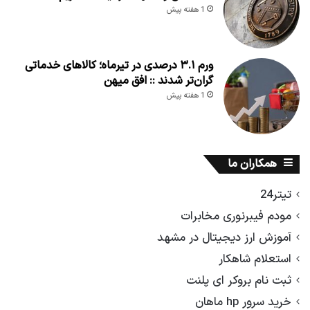
1 هفته پیش
ورم ۳.۱ درصدی در تیرماه؛ کالاهای خدماتی
گران‌تر شدند :: افق میهن
1 هفته پیش
همکاران ما
تیتر24
مودم فیبرنوری مخابرات
آموزش ارز دیجیتال در مشهد
استعلام شاهکار
ثبت نام بروکر ای پلنت
خرید سرور hp ماهان