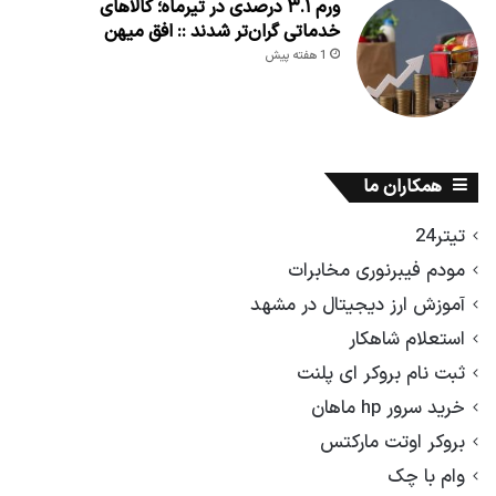
ورم ۳.۱ درصدی در تیرماه؛ کالاهای
خدماتی گران‌تر شدند :: افق میهن
1 هفته پیش
همکاران ما
تیتر24
مودم فیبرنوری مخابرات
آموزش ارز دیجیتال در مشهد
استعلام شاهکار
ثبت نام بروکر ای پلنت
خرید سرور hp ماهان
بروکر اوتت مارکتس
وام با چک