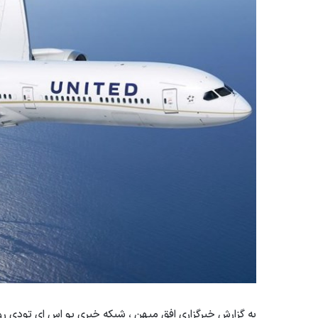
به گزارش خبرگزاری افق میهن ، شبکه خبری یو اس ای تودی روز