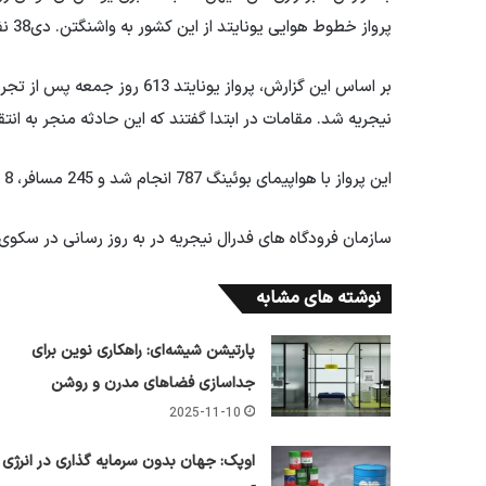
پرواز خطوط هوایی یونایتد از این کشور به واشنگتن. دی38 نفر مجروح شدند که حال 6 نفر از آنها وخیم است.
بر اساس این گزارش، پرواز یونا
نیجریه شد. مقامات در ابتدا گفتند که این حادثه منجر به انتق
این پرواز با هواپیمای بوئینگ 787 انجام شد و 245 مسافر، 8 مهماندار و 3 خلبان داشت.
سازمان فرودگاه های فدرال نیجریه در به روز رسانی در سکوی X گفت که این پرواز در ساعت 3:22 صبح در لاگوس به زمین نشست
نوشته های مشابه
پارتیشن شیشه‌ای: راهکاری نوین برای
جداسازی فضاهای مدرن و روشن
2025-11-10
اوپک: جهان بدون سرمایه گذاری در انرژی