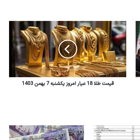
قیمت طلا 18 عیار امروز یکشنبه 7 بهمن 1403