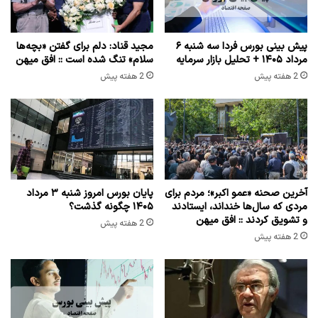
پیش بینی بورس فردا سه شنبه ۶
مجید قناد: دلم برای گفتن «بچه‌ها
مرداد ۱۴۰۵ + تحلیل بازار سرمایه
سلام» تنگ شده است :: افق میهن
2 هفته پیش
2 هفته پیش
آخرین صحنه «عمو اکبر»؛ مردم برای
پایان بورس امروز شنبه ۳ مرداد
مردی که سال‌ها خنداند، ایستادند
۱۴۰۵ چگونه گذشت؟
و تشویق کردند :: افق میهن
2 هفته پیش
2 هفته پیش