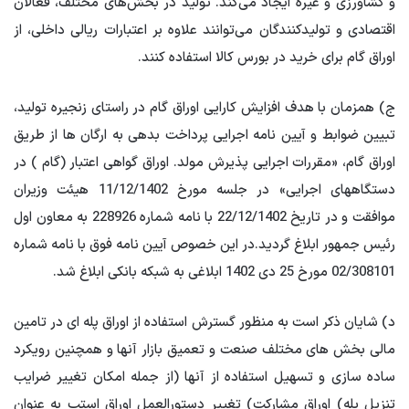
و کشاورزی و غیره ایجاد می‌کند. تولید در بخش‌های مختلف، فعالان
اقتصادی و تولیدکنندگان می‌توانند علاوه بر اعتبارات ریالی داخلی، از
اوراق گام برای خرید در بورس کالا استفاده کنند.
ج) همزمان با هدف افزایش کارایی اوراق گام در راستای زنجیره تولید،
تبیین ضوابط و آیین نامه اجرایی پرداخت بدهی به ارگان ها از طریق
اوراق گام، «مقررات اجرایی پذیرش مولد. اوراق گواهی اعتبار (گام ) در
دستگاههای اجرایی» در جلسه مورخ 11/12/1402 هیئت وزیران
موافقت و در تاریخ 22/12/1402 با نامه شماره 228926 به معاون اول
رئیس جمهور ابلاغ گردید.در این خصوص آیین نامه فوق با نامه شماره
02/308101 مورخ 25 دی 1402 ابلاغی به شبکه بانکی ابلاغ شد.
د) شایان ذکر است به منظور گسترش استفاده از اوراق پله ای در تامین
مالی بخش های مختلف صنعت و تعمیق بازار آنها و همچنین رویکرد
ساده سازی و تسهیل استفاده از آنها (از جمله امکان تغییر ضرایب
تنزیل پله) اوراق مشارکت) تغییر دستورالعمل اوراق استپ به عنوان