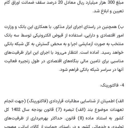
مبلغ 300 هزار میلیارد ریال معادل 20 درصد سقف ضمانت اوراق گام
تعیین و ابلاغ شد.
ب) همچنین در راستای اجرای ابزار مذکور، با همکاری این بانک و وزارت
امور اقتصادی و دارایی، استفاده از قبوض الکترونیکی توسط سه بانک
منتخب به صورت آزمایشی اجرا و به محض گسترش به کل شبکه بانکی
خواهد رسید. آماده است. انتظار می‌رود با اجرای این ابزار ظرفیت‌های
مناسبی برای تامین مالی بنگاه‌های اقتصادی در طول زنجیره فعالیت
آنها در سراسر شبکه بانکی فراهم شود.
4- فاکتورینگ:
الف) اطمینان از شناسایی مطالبات قراردادی (فاکتورینگ) (جهت انجام
تعهدات موضوع بند (الف) تبصره (7) قانون بودجه سال 1402 کل
کشور به استناد ماده (8) قانون. حداکثر بهره‌برداری از ظرفیت‌های
تولیدی و خدماتی کشور و در راستای حمایت از کالای ایرانی، مصوب