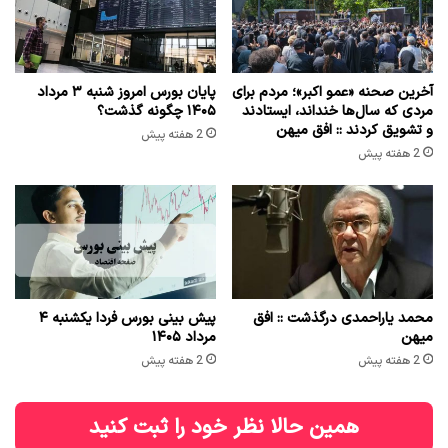
آخرین صحنه «عمو اکبر»؛ مردم برای
پایان بورس امروز شنبه ۳ مرداد
مردی که سال‌ها خنداند، ایستادند
۱۴۰۵ چگونه گذشت؟
و تشویق کردند :: افق میهن
2 هفته پیش
2 هفته پیش
محمد یاراحمدی درگذشت :: افق
پیش بینی بورس فردا یکشنبه ۴
میهن
مرداد ۱۴۰۵
2 هفته پیش
2 هفته پیش
همین حالا نظر خود را ثبت کنید