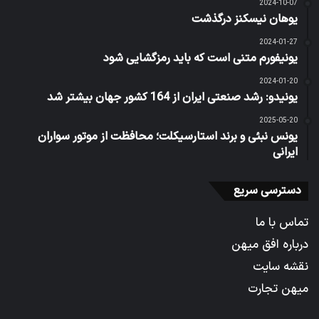
2024-10-07
یوهان نیسکنز درگذشت
2024-01-27
یونیفورم متنی است که باید رمزگشایی شود
2024-01-20
یونیدو: رشد صنعتی ایران از 164 کشور جهان بیشتر شد
2025-05-20
یونس نبئی و برند استارسیکلت؛ محافظت از موتور سواران
ایرانی
دسترسی سریع
تماس با ما
درباره افق میهن
نقشه سایت
میهن تجارت