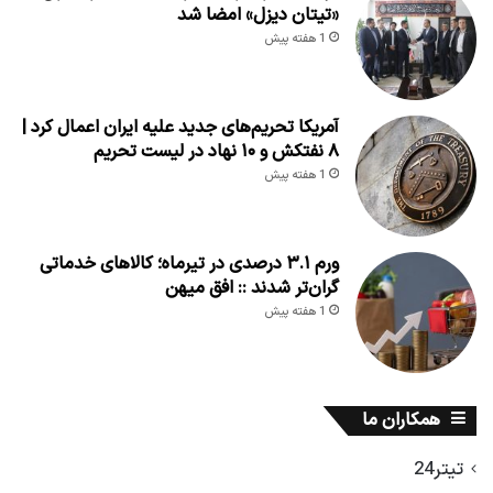
«تیتان دیزل» امضا شد
1 هفته پیش
آمریکا تحریم‌های جدید علیه ایران اعمال کرد |
۸ نفتکش و ۱۰ نهاد در لیست تحریم
1 هفته پیش
ورم ۳.۱ درصدی در تیرماه؛ کالاهای خدماتی
گران‌تر شدند :: افق میهن
1 هفته پیش
همکاران ما
تیتر24