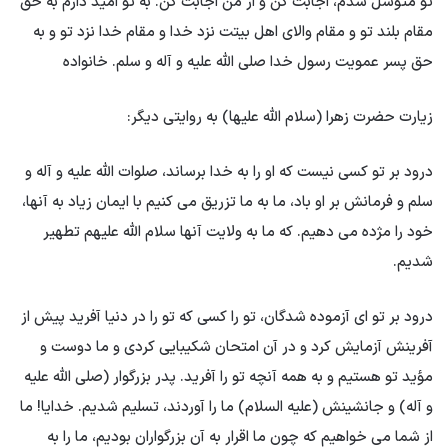
تو متوسل شدم، اجابت کن و از من اجابت کن. به تو امید دارم به حق
مقام بلند تو و مقام والای اهل بیتت نزد خدا و مقام خدا نزد تو و به
حق پسر عمویت رسول خدا صلی الله علیه و آله و سلم. خانواده
زیارت حضرت زهرا (سلام الله علیها) به روایتی دیگر:
درود بر تو کسی نیست که او را به خدا برساند، صلوات الله علیه و آله و
سلم و فرمانش بر او باد، ما به ما تزریق می کنیم با ایمان زیاد به آنها،
خود را مژده می دهیم. که ما به ولایت آنها سلام الله علیهم تطهیر
شدیم.
درود بر تو اى آزموده شدگان، تو را كسى كه تو را در دنيا آفريد پيش از
آفرينش آزمايش كرد و در آن امتحان شكيبايى كردى و ما دوست و
مؤيد تو هستيم و به همه آنچه تو را آفريد. پدر بزرگوار (صلی الله علیه
و آله) و جانشینش (علیه السلام) ما را آوردند، تسلیم شدیم. خدایا! ما
از شما می خواهیم که چون ما اقرار به آن بزرگواران بودیم، ما را به