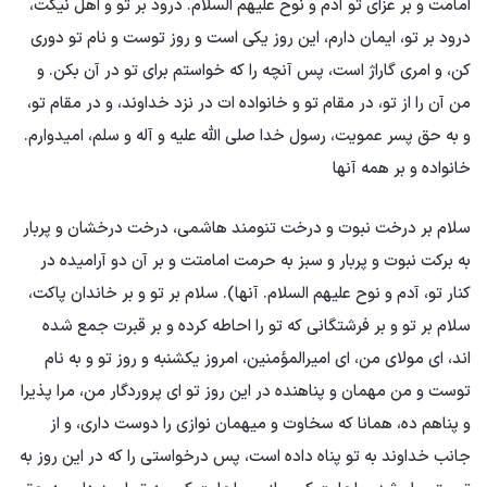
امامت و بر عزای تو آدم و نوح علیهم السلام. درود بر تو و اهل نیکت،
درود بر تو، ایمان دارم، این روز یکی است و روز توست و نام تو دوری
کن، و امری گاراژ است، پس آنچه را که خواستم برای تو در آن بکن. و
من آن را از تو، در مقام تو و خانواده ات در نزد خداوند، و در مقام تو،
و به حق پسر عمویت، رسول خدا صلی الله علیه و آله و سلم، امیدوارم.
خانواده و بر همه آنها
سلام بر درخت نبوت و درخت تنومند هاشمی، درخت درخشان و پربار
به برکت نبوت و پربار و سبز به حرمت امامتت و بر آن دو آرامیده در
کنار تو، آدم و نوح علیهم السلام. آنها). سلام بر تو و بر خاندان پاکت،
سلام بر تو و بر فرشتگانی که تو را احاطه کرده و بر قبرت جمع شده
اند، ای مولای من، ای امیرالمؤمنین، امروز یکشنبه و روز تو و به نام
توست و من مهمان و پناهنده در این روز تو ای پروردگار من، مرا پذیرا
و پناهم ده، همانا که سخاوت و میهمان نوازی را دوست داری، و از
جانب خداوند به تو پناه داده است، پس درخواستی را که در این روز به