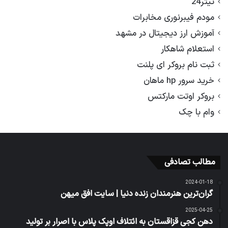
تیتر24
مودم فیبرنوری مخابرات
آموزش ارز دیجیتال در مشهد
استعلام شاهکار
ثبت نام بروکر ای پلنت
خرید سرور hp ماهان
بروکر اوتت مارکتس
وام با چک
مطالب تصادفی
2024-01-18
گران‌ترین هنرمندان زنده دنیا | سایت افق میهن
2025-04-25
دهن کجی قزاقستان به ائتلاف اوپک پلاس با اصرار بر تولید