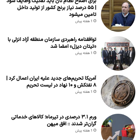
برای اصلاح نظام نان باید تفکیک وظایف شود
| ۵۵ درصد نیاز برنج کشور از تولید داخل
تامین میشود
1 هفته پیش
توافقنامه راهبردی سازمان منطقه آزاد انزلی با
«تیتان دیزل» امضا شد
1 هفته پیش
آمریکا تحریم‌های جدید علیه ایران اعمال کرد |
۸ نفتکش و ۱۰ نهاد در لیست تحریم
1 هفته پیش
ورم ۳.۱ درصدی در تیرماه؛ کالاهای خدماتی
گران‌تر شدند :: افق میهن
1 هفته پیش