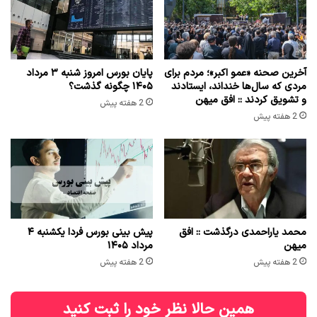
آخرین صحنه «عمو اکبر»؛ مردم برای
پایان بورس امروز شنبه ۳ مرداد
مردی که سال‌ها خنداند، ایستادند
۱۴۰۵ چگونه گذشت؟
و تشویق کردند :: افق میهن
2 هفته پیش
2 هفته پیش
محمد یاراحمدی درگذشت :: افق
پیش بینی بورس فردا یکشنبه ۴
میهن
مرداد ۱۴۰۵
2 هفته پیش
2 هفته پیش
همین حالا نظر خود را ثبت کنید