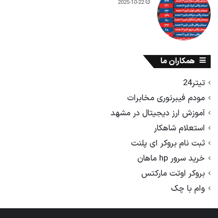
2025-10-22
همکاران ما
تیتر24
مودم فیبرنوری مخابرات
آموزش ارز دیجیتال در مشهد
استعلام شاهکار
ثبت نام بروکر ای پلنت
خرید سرور hp ماهان
بروکر اوتت مارکتس
وام با چک