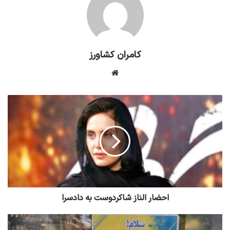
کامران کشاورز
وبسایت
احضار الناز شاکردوست به دادسرا