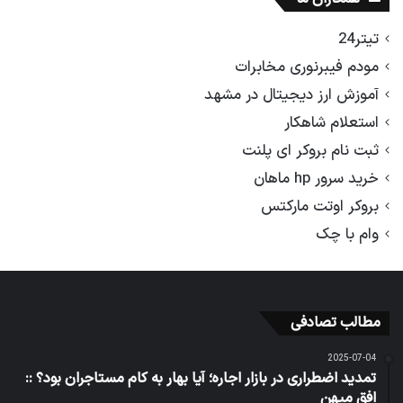
تیتر24
مودم فیبرنوری مخابرات
آموزش ارز دیجیتال در مشهد
استعلام شاهکار
ثبت نام بروکر ای پلنت
خرید سرور hp ماهان
بروکر اوتت مارکتس
وام با چک
مطالب تصادفی
2025-07-04
تمدید اضطراری در بازار اجاره؛ آیا بهار به کام مستاجران بود؟ ::
افق میهن