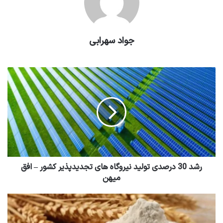
جواد سهرابی
رشد 30 درصدی تولید نیروگاه های تجدیدپذیر کشور – افق
میهن