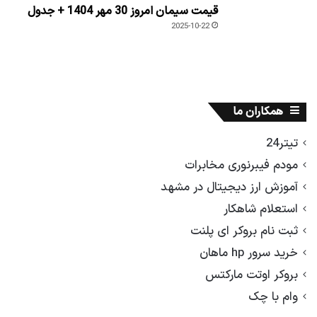
قیمت سیمان امروز 30 مهر 1404 + جدول
2025-10-22
همکاران ما
تیتر24
مودم فیبرنوری مخابرات
آموزش ارز دیجیتال در مشهد
استعلام شاهکار
ثبت نام بروکر ای پلنت
خرید سرور hp ماهان
بروکر اوتت مارکتس
وام با چک