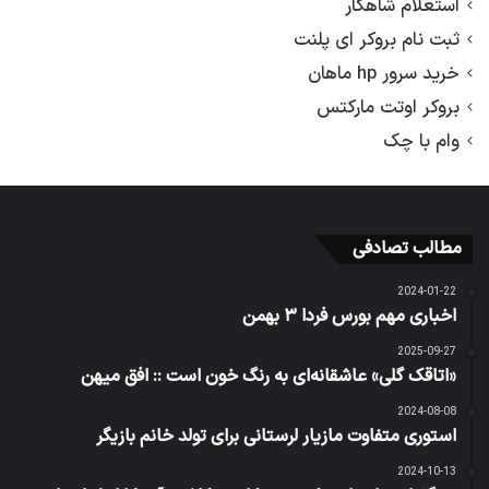
استعلام شاهکار
ثبت نام بروکر ای پلنت
خرید سرور hp ماهان
بروکر اوتت مارکتس
وام با چک
مطالب تصادفی
2024-01-22
اخباری مهم بورس فردا ۳ بهمن
2025-09-27
«اتاقک گلی» عاشقانه‌ای به رنگ خون است :: افق میهن
2024-08-08
استوری متفاوت مازیار لرستانی برای تولد خانم بازیگر
2024-10-13