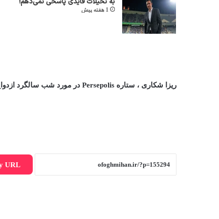
به تخیلات قایدی پاسخی نمی‌دهم!
1 هفته پیش
ریزا شكاری ، ستاره Persepolis در مورد شب سالگرد ازدواج جنجالی خود صحبت می كند!
y URL