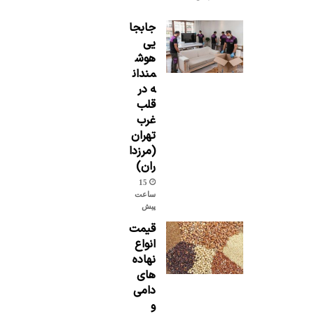
جابجا
یی
هوش
مندان
ه در
قلب
غرب
تهران
(مرزدا
ران)
15
ساعت
پیش
قیمت
انواع
نهاده
های
دامی
و