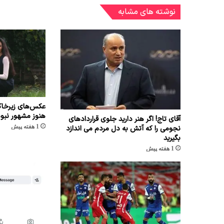
نوشته های مشابه
عکس‌های زیرخاک
هنوز مشهور نبو
آقای تاج! اگر هنر دارید جلوی قراردادهای
1 هفته پیش
نجومی را که آتش به دل مردم می اندازد
بگیرید
1 هفته پیش