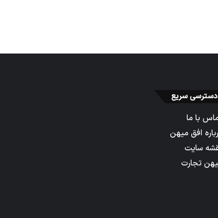
دسترسی سریع
اس با ما
باره افق میهن
شه سایت
هن تجارت