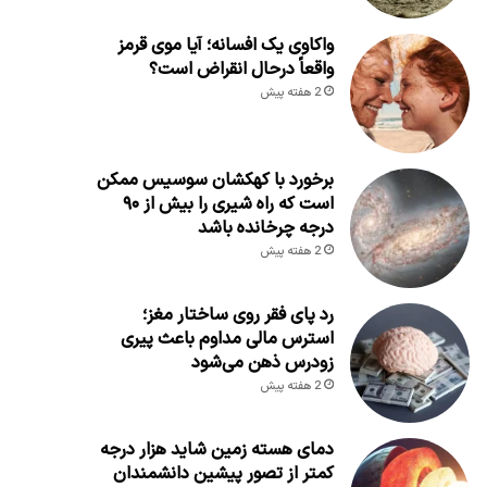
واکاوی یک افسانه؛ آیا موی قرمز
واقعاً درحال انقراض است؟
2 هفته پیش
برخورد با کهکشان سوسیس ممکن
است که راه شیری را بیش از ۹۰
درجه چرخانده باشد
2 هفته پیش
رد پای فقر روی ساختار مغز؛
استرس مالی مداوم باعث پیری
زودرس ذهن می‌شود
2 هفته پیش
دمای هسته زمین شاید هزار درجه
کمتر از تصور پیشین دانشمندان