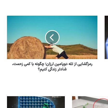
رمزگشایی از تله دوپامین ارزان؛ چگونه با کمی زحمت،
شادتر زندگی کنیم؟