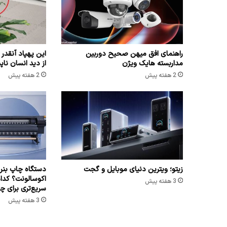
راهنمای افق میهن صحیح دوربین
این پهپاد آنقدر 
مداربسته هایک ویژن
از دید انسان نا
2 هفته پیش
2 هفته پیش
زیتو؛ ویترین دنیای موبایل و گجت
دستگاه چاپ بنر 
اکوسالونت؟ کدا
3 هفته پیش
سریع‌تری برای چا
3 هفته پیش