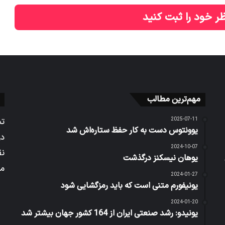
ر خود را ثبت کنید
مهم‌ترین مطالب
2025-07-11
تم
یوونتوس دست به کار حفظ ستاره‌اش شد
در
2024-10-07
نق
یوهان نیسکنز درگذشت
می
2024-01-27
یونیفورم متنی است که باید رمزگشایی شود
2024-01-20
یونیدو: رشد صنعتی ایران از 164 کشور جهان بیشتر شد