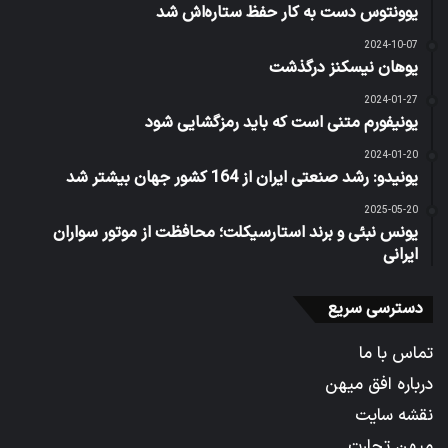
یوونتوس دست به کار حفظ ستاره‌اش شد
2024-10-07
یوهان نیسکنز درگذشت
2024-01-27
یونیفورم متنی است که باید رمزگشایی شود
2024-01-20
یونیدو: رشد صنعتی ایران از 164 کشور جهان بیشتر شد
2025-05-20
یونس نبئی و برند استارسیکلت؛ محافظت از موتور سواران
ایرانی
دسترسی سریع
تماس با ما
درباره افق میهن
نقشه سایت
میهن تجارت