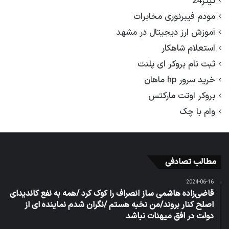
تیتر24
مودم فیبرنوری مخابرات
آموزش ارز دیجیتال در مشهد
استعلام شاهکار
ثبت نام بروکر ای پلنت
خرید سرور hp ماهان
بروکر اوتت مارکتس
وام با چک
مطالب تصادفی
2024-06-16
قاضی‌زاده هاشمی ساز انصراف را کوک کرد /همه به نفع کاندیدای
اصلح کنار بروند/من نخبه هستم /نگران شدم نماینده ای از
دولت در افق میهنات نباشد