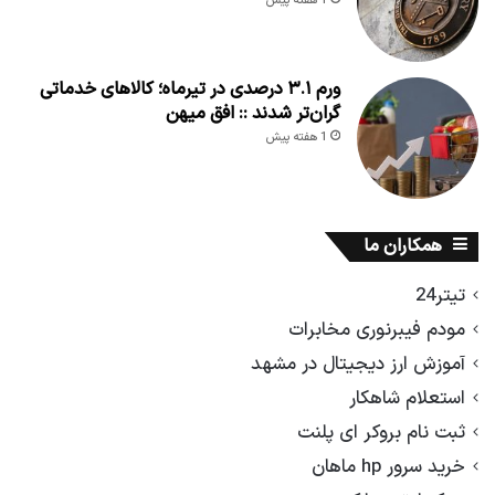
1 هفته پیش
ورم ۳.۱ درصدی در تیرماه؛ کالاهای خدماتی
گران‌تر شدند :: افق میهن
1 هفته پیش
همکاران ما
تیتر24
مودم فیبرنوری مخابرات
آموزش ارز دیجیتال در مشهد
استعلام شاهکار
ثبت نام بروکر ای پلنت
خرید سرور hp ماهان